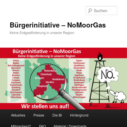
Zum
Inhalt
Such
wechseln
Bürgerinitiative – NoMoorGas
Keine Erdgasförderung in unserer Region
Hauptmenü
Aktuelles
Presse
Die BI
Hintergrund
Mitmachen!?
FAQ
Material / Downloads