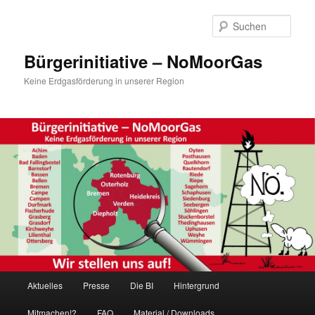
Zum
Inhalt
Such
wechseln
Bürgerinitiative – NoMoorGas
Keine Erdgasförderung in unserer Region
Hauptmenü
Aktuelles
Presse
Die BI
Hintergrund
Mitmachen!?
FAQ
Material / Downloads