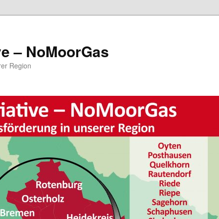
ive – NoMoorGas
rer Region