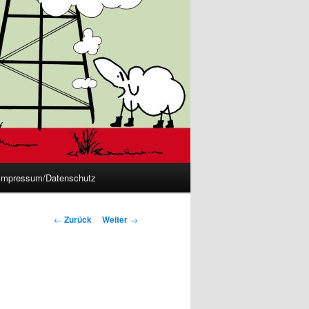
Impressum/Datenschutz
Beitrags-
←
Zurück
Weiter
→
Navigation