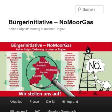
Zum
Inhalt
Such
wechseln
Bürgerinitiative – NoMoorGas
Keine Erdgasförderung in unserer Region
Hauptmenü
Aktuelles
Presse
Die BI
Hintergrund
Mitmachen!?
FAQ
Material / Downloads