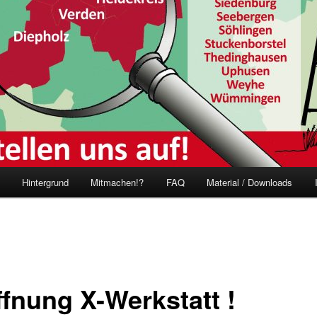
Hintergrund
Mitmachen!?
FAQ
Material / Downloads
ffnung X-Werkstatt !