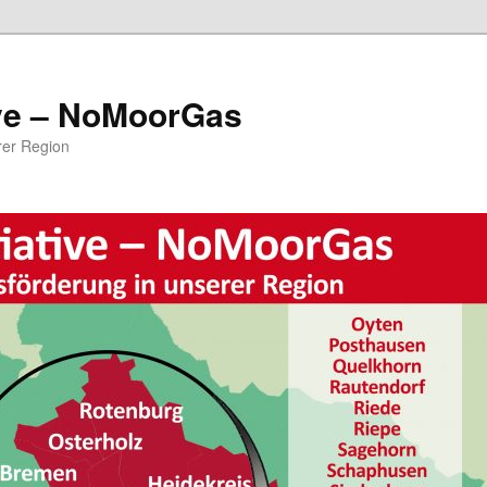
ive – NoMoorGas
rer Region