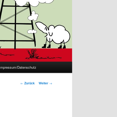
Impressum/Datenschutz
Beitrags-
←
Zurück
Weiter
→
Navigation