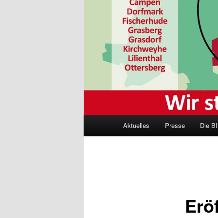
Hauptmenü
Aktuelles
Presse
Die BI
Erö